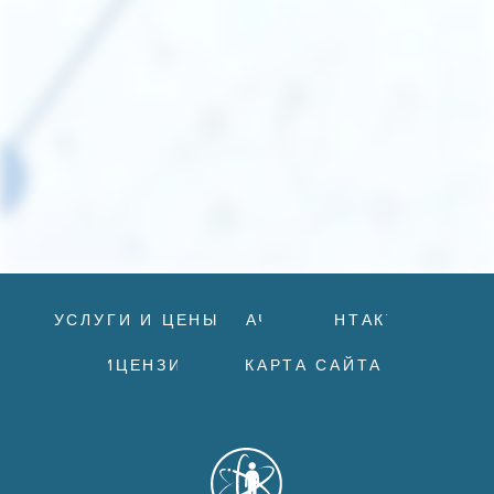
г. Тобольск, 4 микрорайон, 85/1
(3456) 26-57-57
ООО “АЛЬТЕРА” Лицензия № Л041-01107-72/00679300 от 15.09.2023 г., ИНН
7206062733, ОГРН 1237200009144
Сайт носит информационный характер и не является публичной
офертой. Стоимость услуг, их наличие и подробные характеристики
уточняйте у представителей МРТ МИР, используя средства связи,
указанные на сайте.
ИМЕЮТСЯ ПРОТИВОПОКАЗАНИЯ.
НЕОБХОДИМО
ПРОКОНСУЛЬТИРОВАТЬСЯ СО
СПЕЦИАЛИСТОМ