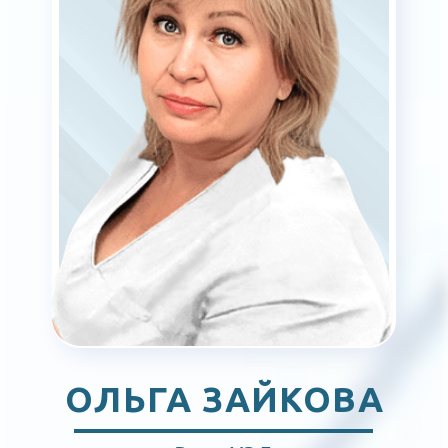
ГАЛЕРЕЯ
ВРАЧИ
ЛИЦЕНЗИИ
КОНТАКТЫ
КАРТА САЙТА
г. Ишим, ул. Карла Маркса, 57/1
(34551) 5-99-60
ООО «МИРАМЕД» Лицензия № Л041-01107-72/02273244 от 05.05.2025 г.,
ИНН 7224090500, ОГРН 1247200009440
Сайт носит информационный характер и не является публичной