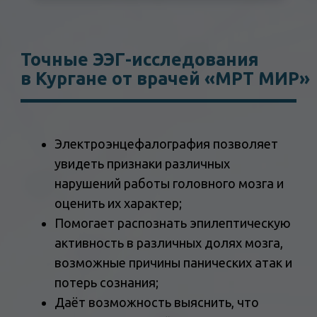
поражение;
Позволяет оценить эффективность
терапии и реабилитации.
Наши специалисты в центре «МРТ
МИР» обладают большим
практическим опытом и высокой
квалификацией в своей области. Чтобы
получить максимально точные и
информативные результаты
обследования, наши врачи
комбинируют профессиональные
навыки, внимание к деталям и
индивидуальный подход к каждому
пациенту.