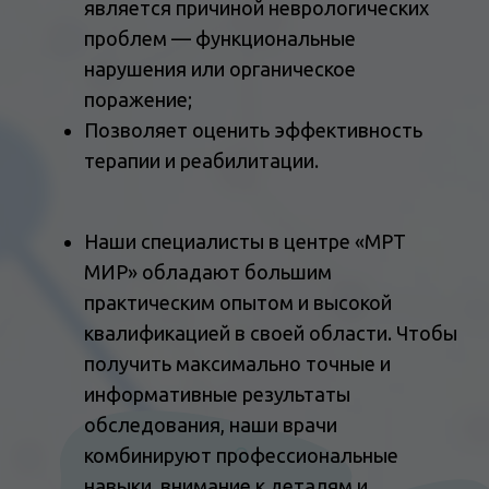
ВЫСОКАЯ
КВАЛИФИКАЦИЯ
ВРАЧЕЙ
Качество - основной приоритет
диагностического центра. Уже при первом визите
вы сможете получить квалифицированную
медицинскую помощь, провести необходимые
исследования.
СОВРЕМЕННОЕ
ОСНАЩЕНИЕ
ЦЕНТРА
Центр оснащен современным медицинским
оборудованием, экспертного качества,
позволяющим проводить качественные
ЭЭГ-исследования.