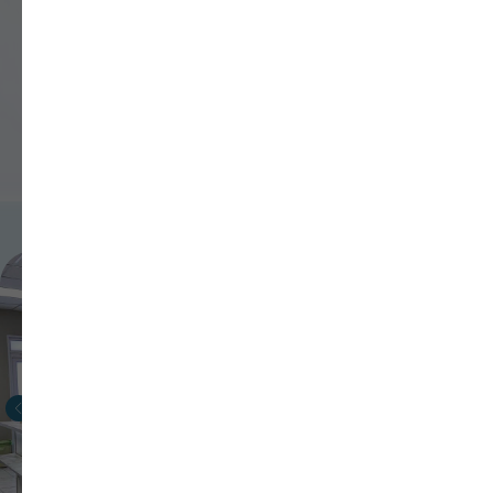
НЕЙРОН СПЕКТР-СМ
Прибор «НЕЙРОН СПЕКТР-СМ»
записывает электрическую
активность отделов головного мозга
по двадцати одному каналу модуля
«10-20%». Для фиксации сигналов
используются либо электронная
шапочка, либо обычные ЭЭГ-
электроды (у аппарата есть разъем,
чтобы подключить их). Ввиду того,
что устройство работает независимо
от электрической сети (питание идет
от батарей), обследуемый свободно
передвигается без каких-либо
существенных ограничений, что
немаловажно при длительном
исследовании (до нескольких дней)
постоянного ЭЭГ-наблюдения с
одновременным видеоконтролем.
Дополнительно к двадцати одному
ЭЭГ-датчиков модуля «10–20%»,