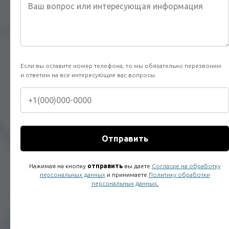
Гарантия качества
и лицензии
Мы понимаем, насколько важно качественно
выполненное исследование для пациента и
его врача-клинициста, чтобы принять верное
Если вы оставите номер телефона, то мы обязательно перезвоним
решение по тактике лечения. Именно
и ответим на все интересующие вас вопросы.
исследование, сделанное по четким
протоколам, с хорошей визуализацией
отвечает на все диагностические вопросы,
поставленные лечащим врачом, ускоряя
таким образом, точную постановку диагноза
и позволяет врачу принять решение, от
которого в некоторых случаях может
Отправить
зависеть жизнь пациента.
Нажимая на кнопку
отправить
вы даете
Согласие на обработку
персональных данных
и принимаете
Политику обработки
персональных данных
.
ОЗНАКОМИТЬСЯ С ЛИЦЕНЗИЕЙ