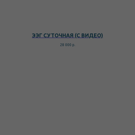
результата. Мы учитываем
особенности каждого, оказываем
поддержку и консультируем по
всем интересующим вопросам.
ЭЭГ СУТОЧНАЯ (С ВИДЕО)
28 000
р.