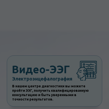
пройти ЭЭГ, получить квалифицированную
консультацию и быть уверенными в
точности результатов.
Точные ЭЭГ-исследования
в Кургане от врачей «МРТ МИР»
Электроэнцефалография позволяет
увидеть признаки различных
нарушений работы головного мозга и
оценить их характер;
Помогает распознать эпилептическую
активность в различных долях мозга,
возможные причины панических атак и
потерь сознания;
Даёт возможность выяснить, что
является причиной неврологических
проблем — функциональные
нарушения или органическое