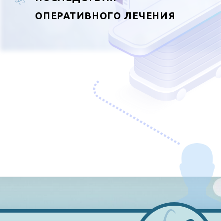
ВИДЫ
ИССЛЕДОВАНИЯ
МРТ БРЮШНОЙ ПОЛОСТИ
печень, желчный пузырь и протоки,
поджелудочная железа, селезенка,
почки, надпочечники
ХОЛАНГИОГРАФИЯ
отдельно желчный пузырь и
его протоки